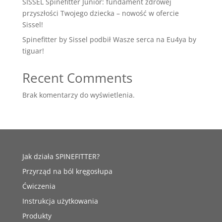
SISSEL Spinefitter Junior: fundament zdrowej
przyszłości Twojego dziecka – nowość w ofercie
Sissel!
Spinefitter by Sissel podbił Wasze serca na Eu4ya by
tiguar!
Recent Comments
Brak komentarzy do wyświetlenia.
Jak działa SPINEFITTER?
Przyrząd na ból kręgosłupa
Ćwiczenia
Instrukcja użytkowania
Produkty