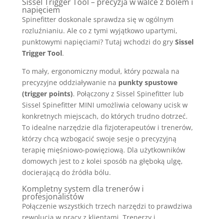
Sissel Trigger Tool – precyzja w walce z bólem i
napięciem
Spinefitter doskonale sprawdza się w ogólnym
rozluźnianiu. Ale co z tymi wyjątkowo upartymi,
punktowymi napięciami? Tutaj wchodzi do gry
Sissel
Trigger Tool
.
To mały, ergonomiczny moduł, który pozwala na
precyzyjne oddziaływanie na
punkty spustowe
(trigger points)
. Połączony z Sissel Spinefitter lub
Sissel Spinefitter MINI umożliwia celowany ucisk w
konkretnych miejscach, do których trudno dotrzeć.
To idealne narzędzie dla fizjoterapeutów i trenerów,
którzy chcą wzbogacić swoje sesje o precyzyjną
terapię mięśniowo-powięziową. Dla użytkowników
domowych jest to z kolei sposób na głęboką ulgę,
docierającą do źródła bólu.
Kompletny system dla trenerów i
profesjonalistów
Połączenie wszystkich trzech narzędzi to prawdziwa
rewolucja w pracy z klientami. Trenerzy i