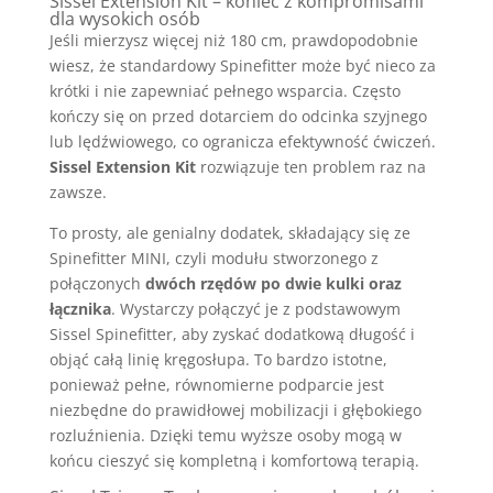
Sissel Extension Kit – koniec z kompromisami
dla wysokich osób
Jeśli mierzysz więcej niż 180 cm, prawdopodobnie
wiesz, że standardowy Spinefitter może być nieco za
krótki i nie zapewniać pełnego wsparcia. Często
kończy się on przed dotarciem do odcinka szyjnego
lub lędźwiowego, co ogranicza efektywność ćwiczeń.
Sissel Extension Kit
rozwiązuje ten problem raz na
zawsze.
To prosty, ale genialny dodatek, składający się ze
Spinefitter MINI, czyli modułu stworzonego z
połączonych
dwóch rzędów po dwie kulki oraz
łącznika
. Wystarczy połączyć je z podstawowym
Sissel Spinefitter, aby zyskać dodatkową długość i
objąć całą linię kręgosłupa. To bardzo istotne,
ponieważ pełne, równomierne podparcie jest
niezbędne do prawidłowej mobilizacji i głębokiego
rozluźnienia. Dzięki temu wyższe osoby mogą w
końcu cieszyć się kompletną i komfortową terapią.