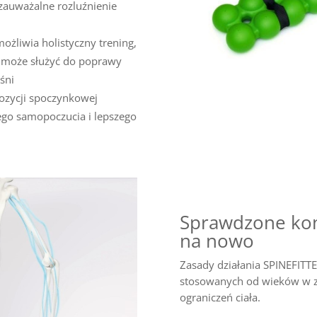
zauważalne rozluźnienie
ożliwia holistyczny trening,
i może służyć do poprawy
śni
ozycji spoczynkowej
ego samopoczucia i lepszego
Sprawdzone kon
na nowo
Zasady działania SPINEFITTER
stosowanych od wieków w zw
ograniczeń ciała.