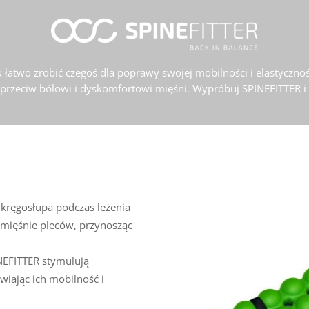
ak łatwo zrobić czegoś dla poprawy swojej mobilności i elastycz
 przeciw bólowi i dyskomfortowi mięśni. Wypróbuj SPINEFITTER i
 kręgosłupa podczas leżenia
e mięśnie pleców, przynosząc
EFITTER stymulują
iając ich mobilność i