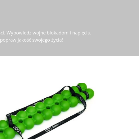
ności. Wypowiedz wojnę blokadom i napięciu,
 popraw jakość swojego życia!