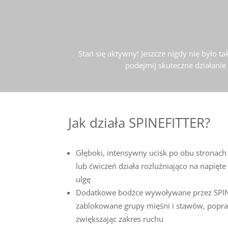
Stań się aktywny! Jeszcze nigdy nie było t
podejmij skuteczne działanie
Jak działa SPINEFITTER?
Głęboki, intensywny ucisk po obu stronach
lub ćwiczeń działa rozluźniająco na napięt
ulgę
Dodatkowe bodźce wywoływane przez SPIN
zablokowane grupy mięśni i stawów, popraw
zwiększając zakres ruchu