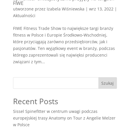
FIWE
utworzone przez
Izabela Wiśniewska
|
wrz 13, 2022
|
Aktualności
FIWE Fitness Trade Show to największe targi branży
fitness w Polsce i Europie Środkowo-Wschodniej,
które przyciągają zarówno przedsiębiorców, jak i
pasjonatów. Ten wyjątkowy event w branży, podczas
którego zaprezentowali się najwięksi producenci
związani z tym...
Szukaj
Recent Posts
Sissel Spinefitter w centrum uwagi podczas
europejskiej trasy Anatomy on Tour z Angelie Melzer
w Polsce