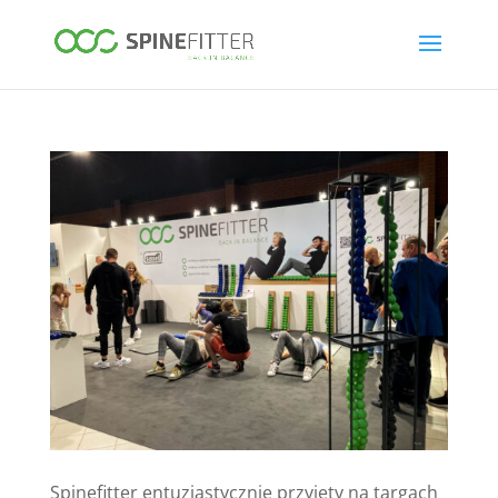
Spinefitter entuzjastycznie przyjęty na targach