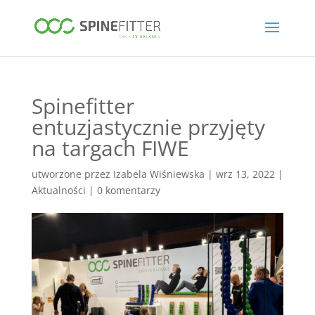
Spinefitter
entuzjastycznie przyjęty
na targach FIWE
utworzone przez
Izabela Wiśniewska
|
wrz 13, 2022
|
Aktualności
|
0 komentarzy