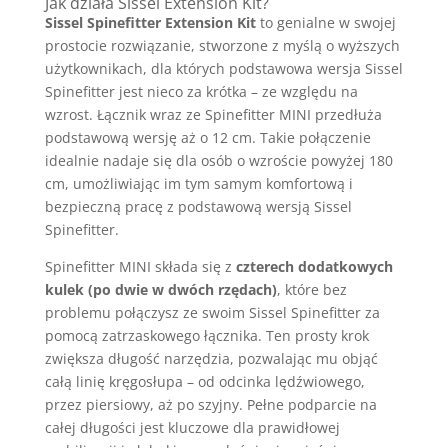
Jak działa Sissel Extension Kit?
Sissel Spinefitter Extension Kit
to genialne w swojej
prostocie rozwiązanie, stworzone z myślą o wyższych
użytkownikach, dla których podstawowa wersja Sissel
Spinefitter jest nieco za krótka – ze względu na
wzrost. Łącznik wraz ze Spinefitter MINI przedłuża
podstawową wersję aż o 12 cm. Takie połączenie
idealnie nadaje się dla osób o wzroście powyżej 180
cm, umożliwiając im tym samym komfortową i
bezpieczną pracę z podstawową wersją Sissel
Spinefitter.
Spinefitter MINI składa się z
czterech dodatkowych
kulek (po dwie w dwóch rzędach)
, które bez
problemu połączysz ze swoim Sissel Spinefitter za
pomocą zatrzaskowego łącznika. Ten prosty krok
zwiększa długość narzędzia, pozwalając mu objąć
całą linię kręgosłupa – od odcinka lędźwiowego,
przez piersiowy, aż po szyjny. Pełne podparcie na
całej długości jest kluczowe dla prawidłowej