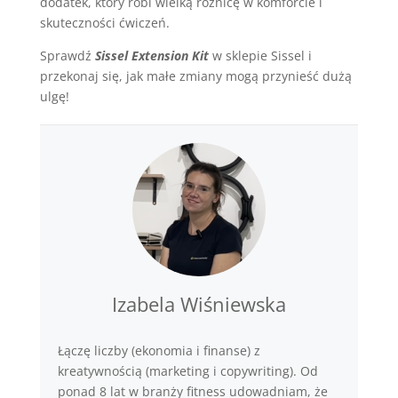
dodatek, który robi wielką różnicę w komforcie i
skuteczności ćwiczeń.
Sprawdź
Sissel Extension Kit
w sklepie Sissel i
przekonaj się, jak małe zmiany mogą przynieść dużą
ulgę!
Izabela Wiśniewska
Łączę liczby (ekonomia i finanse) z
kreatywnością (marketing i copywriting). Od
ponad 8 lat w branży fitness udowadniam, że