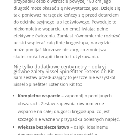
przypadku osób o wzroście powyżej 180 cm jego
długość może okazać się niewystarczająca. Dzieje się
tak, ponieważ narzędzie kończy się przed dotarciem
do odcinka szyjnego lub lędźwiowego. Powoduje to
niekompletne wsparcie, uniemożliwiając pełne i
efektywne ćwiczenia. Zamiast równomiernie rozłożyć
ucisk i wspierać całą linię kręgosłupa, narzędzie
może pomijać kluczowe obszary, co zmniejsza
skuteczność terapii i komfort użytkowania.
Nie tylko dodatkowe centymetry – odkryj
główne zalety Sissel Spinefitter Extension Kit
Sam zestaw przedłużający to jeszcze nie wszystko!
Sissel Spinefitter Extension Kit to::
Kompletne wsparcie
– zapomnij o pomijanych
obszarach. Zestaw zapewnia równomierne
wsparcie na całej długości kręgosłupa, co jest
szczególnie ważne w przypadku bolesnych napięć.
Większe bezpieczeństwo
– dzięki idealnemu
dopasowaniu, nie musisz się martwić o