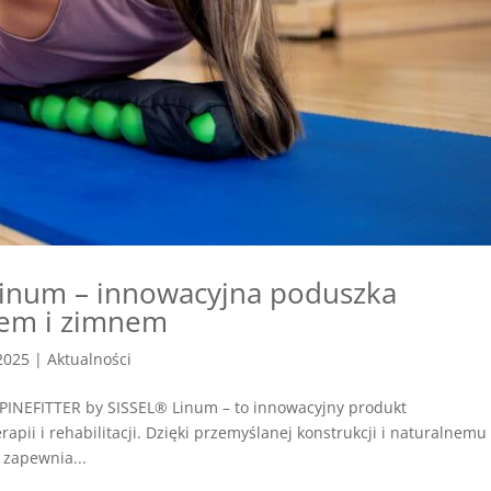
Linum – innowacyjna poduszka
płem i zimnem
 2025
|
Aktualności
SPINEFITTER by SISSEL® Linum – to innowacyjny produkt
rapii i rehabilitacji. Dzięki przemyślanej konstrukcji i naturalnemu
 zapewnia...