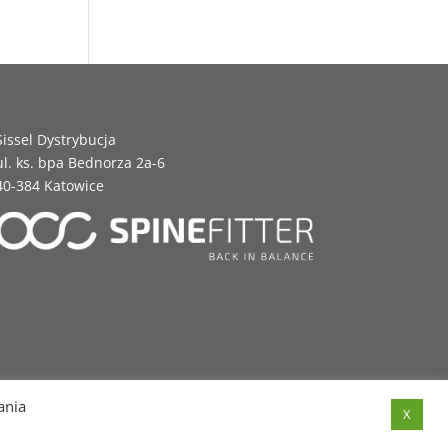
Sissel Dystrybucja
ul. ks. bpa Bednorza 2a-6
40-384 Katowice
ania
X