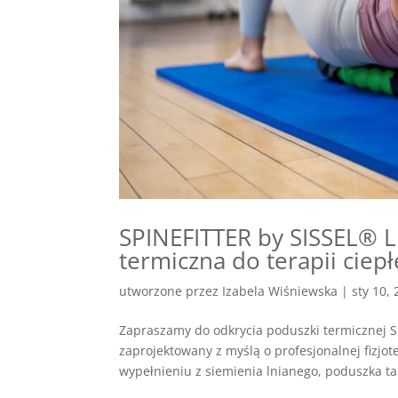
SPINEFITTER by SISSEL® 
termiczna do terapii cie
utworzone przez
Izabela Wiśniewska
|
sty 10,
Zapraszamy do odkrycia poduszki termicznej 
zaprojektowany z myślą o profesjonalnej fizjote
wypełnieniu z siemienia lnianego, poduszka ta