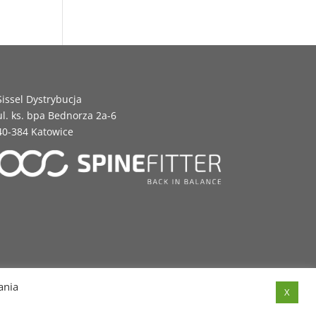
Sissel Dystrybucja
ul. ks. bpa Bednorza 2a-6
40-384 Katowice
ania
X